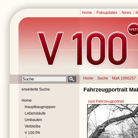
Home
Fotoupdates
News
M
Home
Suche
MaK 1000257
Fahrzeugportrait Ma
erweiterte Suche
Home
zum Fahrzeugportrait
Hauptbaugruppen
Lebensläufe
Umbauten
Verbleibe
V 100 PA