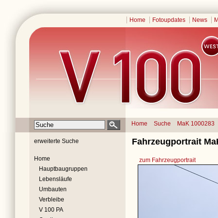
Home
Fotoupdates
News
M
Home
Suche
MaK 1000283
Fahrzeugportrait Ma
erweiterte Suche
Home
zum Fahrzeugportrait
Hauptbaugruppen
Lebensläufe
Umbauten
Verbleibe
V 100 PA