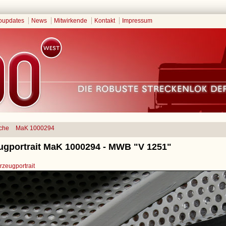
oupdates
News
Mitwirkende
Kontakt
Impressum
che
MaK 1000294
ugportrait MaK 1000294 - MWB "V 1251"
zeugportrait