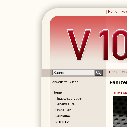
Home
Fot
Home
Su
Fahrze
erweiterte Suche
Home
zum Fahr
Hauptbaugruppen
Lebensläufe
Umbauten
Verbleibe
V 100 PA