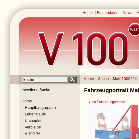
Home
Fotoupdates
News
M
Home
Suche
MaK 1000294
Fahrzeugportrait M
erweiterte Suche
Home
zum Fahrzeugportrait
Hauptbaugruppen
Lebensläufe
Umbauten
Verbleibe
V 100 PA