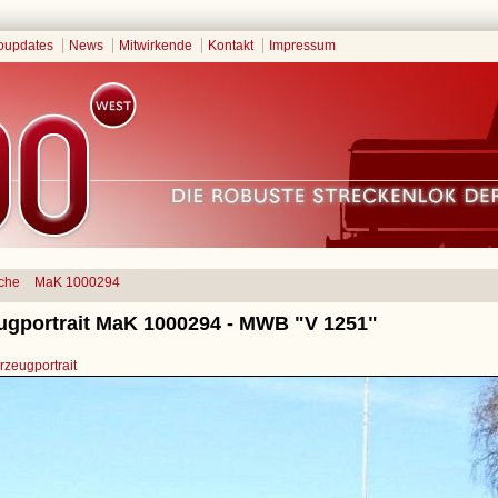
oupdates
News
Mitwirkende
Kontakt
Impressum
che
MaK 1000294
ugportrait MaK 1000294 - MWB "V 1251"
zeugportrait