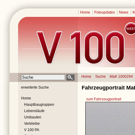
Home
Fotoupdates
News
M
Home
Suche
MaK 1000294
Fahrzeugportrait Ma
erweiterte Suche
Home
zum Fahrzeugportrait
Hauptbaugruppen
Lebensläufe
Umbauten
Verbleibe
V 100 PA