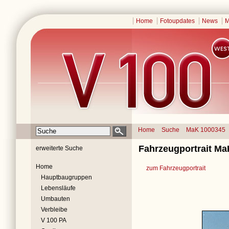
Home
Fotoupdates
News
M
Home
Suche
MaK 1000345
Fahrzeugportrait Ma
erweiterte Suche
Home
zum Fahrzeugportrait
Hauptbaugruppen
Lebensläufe
Umbauten
Verbleibe
V 100 PA