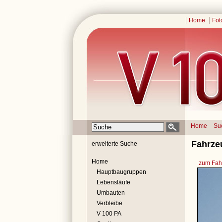
Home
Fot
Home
Su
Fahrze
erweiterte Suche
Home
zum Fahr
Hauptbaugruppen
Lebensläufe
Umbauten
Verbleibe
V 100 PA