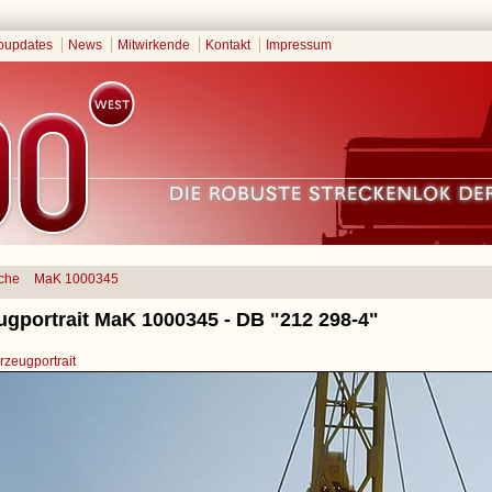
oupdates
News
Mitwirkende
Kontakt
Impressum
che
MaK 1000345
ugportrait MaK 1000345 - DB "212 298-4"
zeugportrait