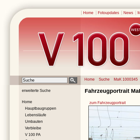
Home
Fotoupdates
News
M
Home
Suche
MaK 1000345
Fahrzeugportrait Ma
erweiterte Suche
Home
zum Fahrzeugportrait
Hauptbaugruppen
Lebensläufe
Umbauten
Verbleibe
V 100 PA