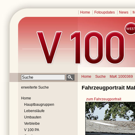
Home
Fotoupdates
News
M
Home
Suche
MaK 1000369
Fahrzeugportrait M
erweiterte Suche
Home
zum Fahrzeugportrait
Hauptbaugruppen
Lebensläufe
Umbauten
Verbleibe
V 100 PA