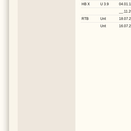
HB X
U 3.9
04.01.
__.11.
RTB
Unt
18.07.
Unt
16.07.