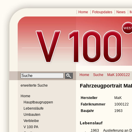
Home
Fotoupdates
News
M
Home
Suche
MaK 1000122
Fahrzeugportrait M
erweiterte Suche
Home
Hersteller
MaK
Hauptbaugruppen
Fabriknummer
1000122
Lebensläufe
Baujahr
1963
Umbauten
Verbleibe
Lebenslauf
V 100 PA
__.__.1963
Auslieferung an 