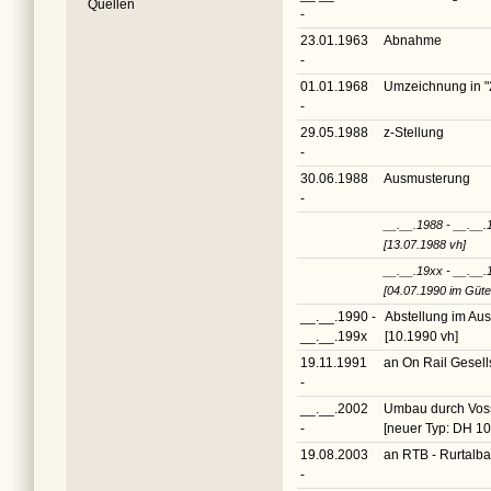
Quellen
-
23.01.1963
Abnahme
-
01.01.1968
Umzeichnung in
"
-
29.05.1988
z-Stellung
-
30.06.1988
Ausmusterung
-
__.__.1988 - __.__.
[13.07.1988 vh]
__.__.19xx - __.__.
[04.07.1990 im Güte
__.__.1990 -
Abstellung im Au
__.__.199x
[10.1990 vh]
19.11.1991
an On Rail Gesell
-
__.__.2002
Umbau durch Voss
-
[neuer Typ: DH 1
19.08.2003
an RTB - Rurtalb
-