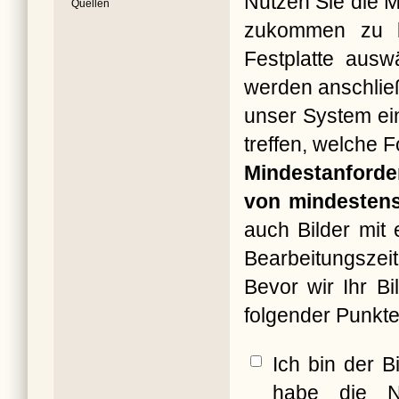
Nutzen Sie die M
Quellen
zukommen zu la
Festplatte ausw
werden anschließ
unser System ein
treffen, welche 
Mindestanforde
von mindestens
auch Bilder mit
Bearbeitungszeit
Bevor wir Ihr B
folgender Punkte
Ich bin der B
habe die N