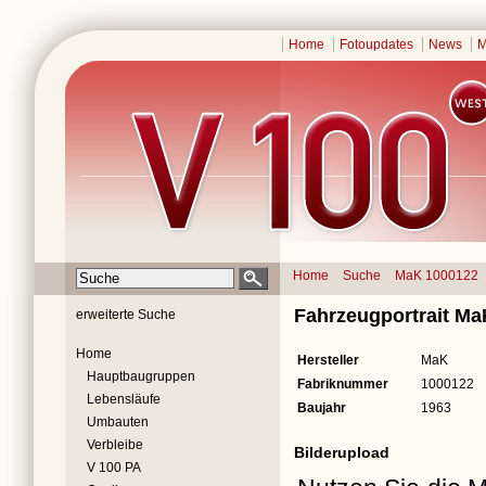
Home
Fotoupdates
News
M
Home
Suche
MaK 1000122
Fahrzeugportrait M
erweiterte Suche
Home
Hersteller
MaK
Hauptbaugruppen
Fabriknummer
1000122
Lebensläufe
Baujahr
1963
Umbauten
Verbleibe
Bilderupload
V 100 PA