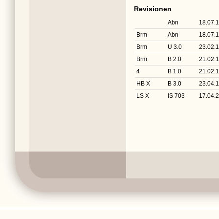
Revisionen
Abn
18.07.
Brm
Abn
18.07.
Brm
U 3.0
23.02.
Brm
B 2.0
21.02.
4
B 1.0
21.02.
HB X
B 3.0
23.04.
LS X
IS 703
17.04.