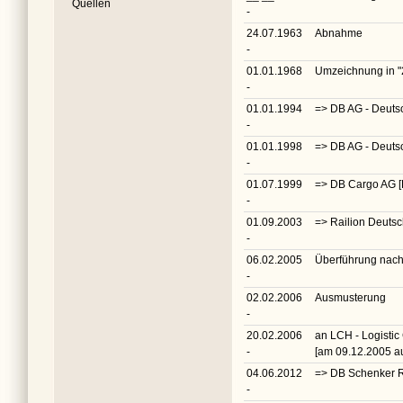
Quellen
-
24.07.1963
Abnahme
-
01.01.1968
Umzeichnung in
"
-
01.01.1994
=> DB AG - Deuts
-
01.01.1998
=> DB AG - Deuts
-
01.07.1999
=> DB Cargo AG 
-
01.09.2003
=> Railion Deuts
-
06.02.2005
Überführung nach
-
02.02.2006
Ausmusterung
-
20.02.2006
an LCH - Logistic 
-
[am 09.12.2005 a
04.06.2012
=> DB Schenker Ra
-