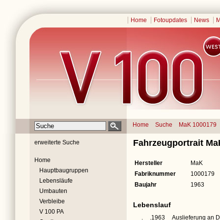
Home
Fotoupdates
News
M
Home
Suche
MaK 1000179
Fahrzeugportrait M
erweiterte Suche
Home
Hersteller
MaK
Hauptbaugruppen
Fabriknummer
1000179
Lebensläufe
Baujahr
1963
Umbauten
Verbleibe
Lebenslauf
V 100 PA
__.__.1963
Auslieferung an 