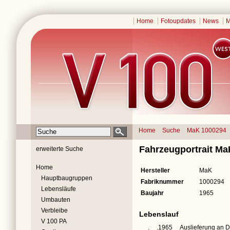
Home
Fotoupdates
News
M
Home
Suche
MaK 1000294
Fahrzeugportrait M
erweiterte Suche
Home
Hersteller
MaK
Hauptbaugruppen
Fabriknummer
1000294
Lebensläufe
Baujahr
1965
Umbauten
Verbleibe
Lebenslauf
V 100 PA
__.__.1965
Auslieferung an 