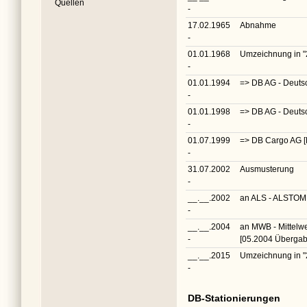
Quellen
-
17.02.1965
Abnahme
-
01.01.1968
Umzeichnung in
"
-
01.01.1994
=> DB AG - Deuts
-
01.01.1998
=> DB AG - Deuts
-
01.07.1999
=> DB Cargo AG 
-
31.07.2002
Ausmusterung
-
__.__.2002
an ALS - ALSTOM
-
__.__.2004
an MWB - Mittelw
-
[05.2004 Überga
__.__.2015
Umzeichnung in
"
-
DB-Stationierungen