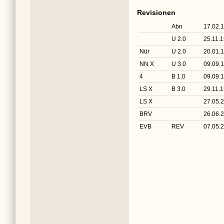
Revisionen
Abn
17.02.
U 2.0
25.11.
Nür
U 2.0
20.01.
NN X
U 3.0
09.09.
4
B 1.0
09.09.
LS X
B 3.0
29.11.
LS X
27.05.
BRV
26.06.
EVB
REV
07.05.