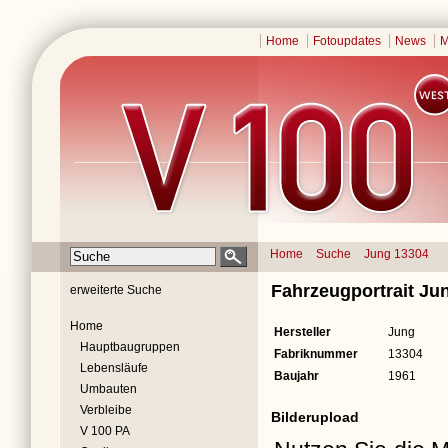
Home
Fotoupdates
News
M
Home
Suche
Jung 13304
Fahrzeugportrait Ju
erweiterte Suche
Home
Hersteller
Jung
Hauptbaugruppen
Fabriknummer
13304
Lebensläufe
Baujahr
1961
Umbauten
Verbleibe
Bilderupload
V 100 PA