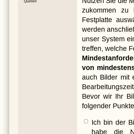
Nutzen Sie die M
Quellen
zukommen zu la
Festplatte ausw
werden anschließ
unser System ein
treffen, welche 
Mindestanforde
von mindestens
auch Bilder mit
Bearbeitungszeit
Bevor wir Ihr B
folgender Punkte
Ich bin der B
habe die N