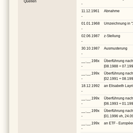
Quellen
-
11.12.1961
Abnahme
-
01.01.1968
Umzeichnung in
"
-
02.06.1987
z-Stellung
-
30.10.1987
Ausmusterung
-
__.__.198x
Überführung nach
-
[08.1988 + 07.199
__.__.199x
Überführung nac
-
[02.1991 + 08.199
18.12.1992
an Elisabeth Lay
-
__.__.199x
Überführung nach
-
[06.1993 + 01.199
__.__.199x
Überführung nac
-
[01.1996 vh, 24.
__.__.199x
an ETF - Européen
-