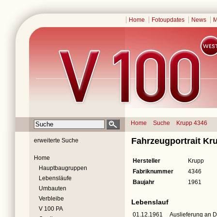
Home
Fotoupdates
News
M
Home
Suche
Krupp 4346
Fahrzeugportrait Kr
erweiterte Suche
Home
Hersteller
Krupp
Hauptbaugruppen
Fabriknummer
4346
Lebensläufe
Baujahr
1961
Umbauten
Verbleibe
Lebenslauf
V 100 PA
01.12.1961
Auslieferung an 