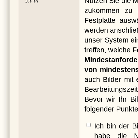
Nutzen Sie die M
Quellen
zukommen zu la
Festplatte ausw
werden anschließ
unser System ein
treffen, welche 
Mindestanforde
von mindestens
auch Bilder mit
Bearbeitungszeit
Bevor wir Ihr B
folgender Punkte
Ich bin der B
habe die N