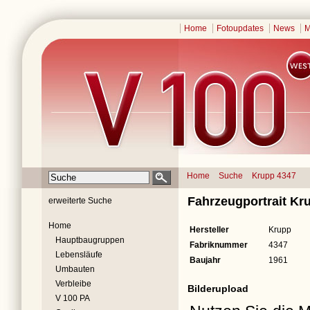
Home
Fotoupdates
News
M
Home
Suche
Krupp 4347
Fahrzeugportrait Kr
erweiterte Suche
Home
Hersteller
Krupp
Hauptbaugruppen
Fabriknummer
4347
Lebensläufe
Baujahr
1961
Umbauten
Verbleibe
Bilderupload
V 100 PA