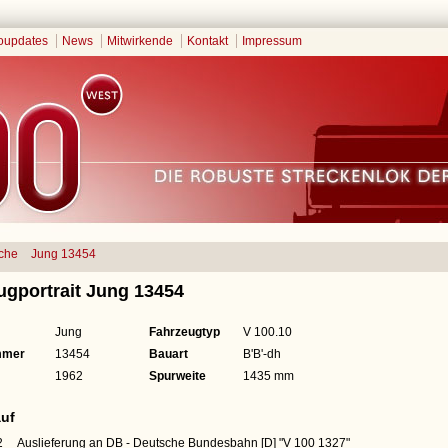
oupdates
News
Mitwirkende
Kontakt
Impressum
che
Jung 13454
ugportrait Jung 13454
Jung
Fahrzeugtyp
V 100.10
mmer
13454
Bauart
B'B'-dh
1962
Spurweite
1435 mm
uf
2
Auslieferung an DB - Deutsche Bundesbahn [D]
"V 100 1327"