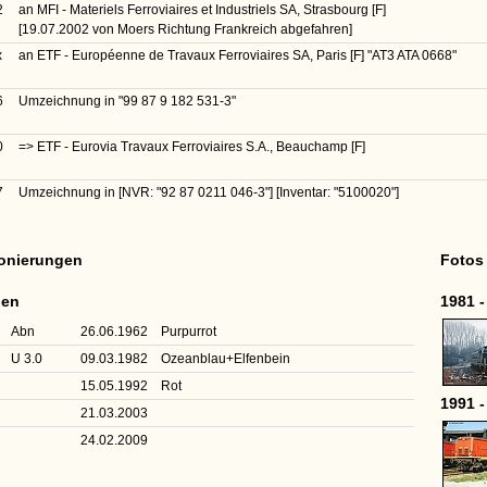
2
an MFI - Materiels Ferroviaires et Industriels SA, Strasbourg [F]
[19.07.2002 von Moers Richtung Frankreich abgefahren]
x
an ETF - Européenne de Travaux Ferroviaires SA, Paris [F]
"AT3 ATA 0668"
6
Umzeichnung in
"99 87 9 182 531-3"
0
=> ETF - Eurovia Travaux Ferroviaires S.A., Beauchamp [F]
7
Umzeichnung in
[NVR: "92 87 0211 046-3"]
[Inventar: "5100020"]
ionierungen
Fotos
nen
1981 -
Abn
26.06.1962
Purpurrot
U 3.0
09.03.1982
Ozeanblau+Elfenbein
15.05.1992
Rot
1991 -
21.03.2003
24.02.2009