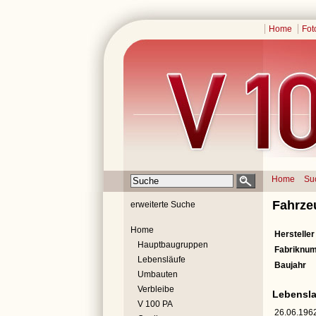
Home
Fot
Home
Su
Fahrze
erweiterte Suche
Home
Hersteller
Hauptbaugruppen
Fabriknu
Lebensläufe
Baujahr
Umbauten
Verbleibe
Lebensla
V 100 PA
26.06.196