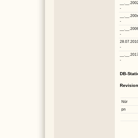
__.__.200
-
__.__.200
-
__.__.200
-
28.07.201
-
__.__.201
-
DB-Stat
Revisio
Nür
pn