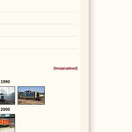
[
Imageupload
]
 1990
 2000