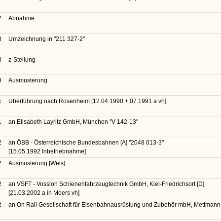
2
Abnahme
8
Umzeichnung in
"211 327-2"
8
z-Stellung
8
Ausmusterung
x
Überführung nach Rosenheim [12.04.1990 + 07.1991 a vh]
1
an Elisabeth Layritz GmbH, München
"V 142-13"
2
an ÖBB - Österreichische Bundesbahnen [A]
"2048 013-3"
[15.05.1992 Inbetriebnahme]
2
Ausmusterung [Wels]
2
an VSFT - Vossloh Schienenfahrzeugtechnik GmbH, Kiel-Friedrichsort [D]
[21.03.2002 a in Moers vh]
2
an On Rail Gesellschaft für Eisenbahnausrüstung und Zubehör mbH, Mettmann