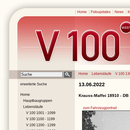
Home
Fotoupdates
News
M
Home
Lebensläufe
V 100 13
13.06.2022
erweiterte Suche
Home
Krauss-Maffei 18910 - DB
Hauptbaugruppen
Lebensläufe
zum Fahrzeugportrait
V 100 1001 - 1099
V 100 1100 - 1199
V 100 1200 - 1299