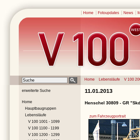
Home
Fotoupdates
News
M
Home
Lebensläufe
V 100 20
11.01.2013
erweiterte Suche
Home
Henschel 30809 - GR "Sk
Hauptbaugruppen
Lebensläufe
zum Fahrzeugportrait
V 100 1001 - 1099
V 100 1100 - 1199
V 100 1200 - 1299