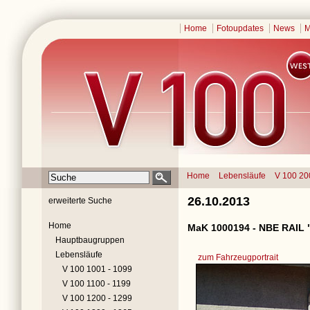
Home
Fotoupdates
News
M
Home
Lebensläufe
V 100 20
26.10.2013
erweiterte Suche
Home
MaK 1000194 - NBE RAIL 
Hauptbaugruppen
Lebensläufe
zum Fahrzeugportrait
V 100 1001 - 1099
V 100 1100 - 1199
V 100 1200 - 1299