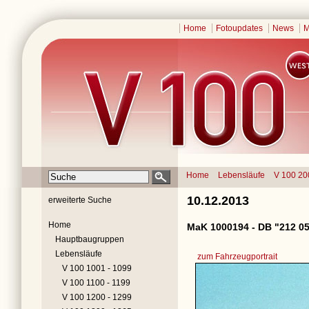
Home
Fotoupdates
News
M
Home
Lebensläufe
V 100 20
10.12.2013
erweiterte Suche
Home
MaK 1000194 - DB "212 05
Hauptbaugruppen
Lebensläufe
zum Fahrzeugportrait
V 100 1001 - 1099
V 100 1100 - 1199
V 100 1200 - 1299