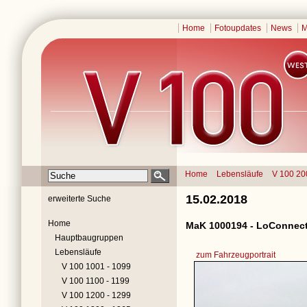
Home
Fotoupdates
News
M
Home
Lebensläufe
V 100 20
15.02.2018
erweiterte Suche
Home
MaK 1000194 - LoConnect
Hauptbaugruppen
Lebensläufe
zum Fahrzeugportrait
V 100 1001 - 1099
V 100 1100 - 1199
V 100 1200 - 1299