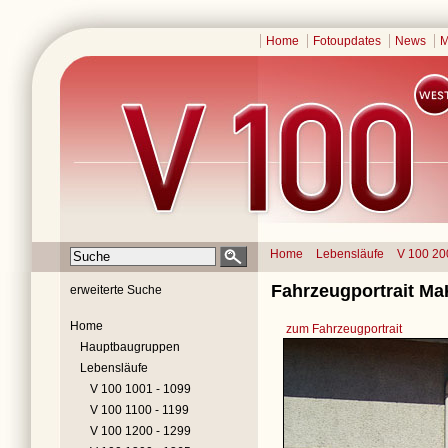
Home
Fotoupdates
News
M
Home
Lebensläufe
V 100 20
Fahrzeugportrait Ma
erweiterte Suche
Home
zum Fahrzeugportrait
Hauptbaugruppen
Lebensläufe
V 100 1001 - 1099
V 100 1100 - 1199
V 100 1200 - 1299