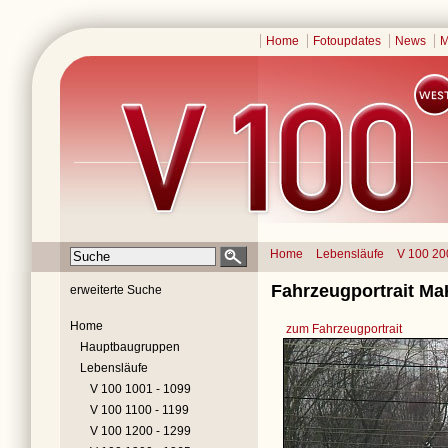
Home
Fotoupdates
News
M
Home
Lebensläufe
V 100 20
Fahrzeugportrait Ma
erweiterte Suche
Home
zum Fahrzeugportrait
Hauptbaugruppen
Lebensläufe
V 100 1001 - 1099
V 100 1100 - 1199
V 100 1200 - 1299