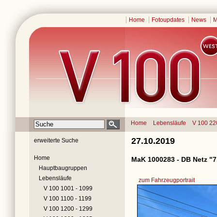
Home
Fotoupdates
News
M
Home
Lebensläufe
V 100 22
27.10.2019
erweiterte Suche
Home
MaK 1000283 - DB Netz "7
Hauptbaugruppen
Lebensläufe
zum Fahrzeugportrait
V 100 1001 - 1099
V 100 1100 - 1199
V 100 1200 - 1299