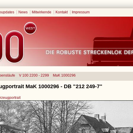
oupdates
News
Mitwirkende
Kontakt
Impressum
bensläufe
V 100 2200 - 2299
MaK 1000296
ugportrait MaK 1000296 - DB "212 249-7"
zeugportrait