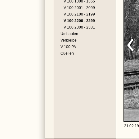
V 100 1300 - 1365
V 100 2001 - 2099
V 100 2100 - 2199
V 100 2200 - 2299
V 100 2300 - 2381
Umbauten
Verbleibe
V 100 PA
Quellen
21.02.19