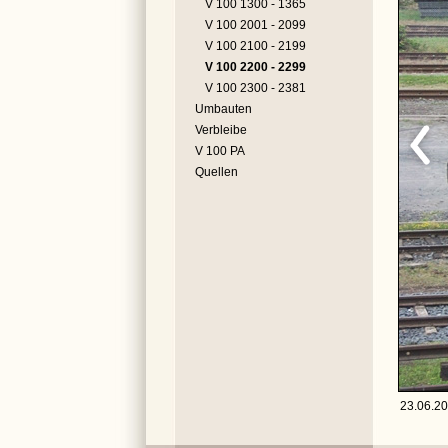
V 100 1300 - 1365
V 100 2001 - 2099
V 100 2100 - 2199
V 100 2200 - 2299
V 100 2300 - 2381
Umbauten
Verbleibe
V 100 PA
Quellen
23.06.20