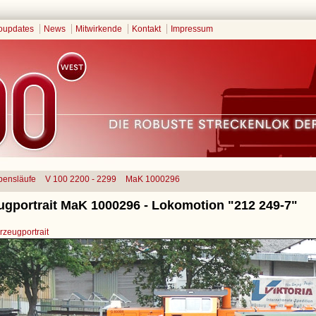
oupdates
News
Mitwirkende
Kontakt
Impressum
bensläufe
V 100 2200 - 2299
MaK 1000296
ugportrait MaK 1000296 - Lokomotion "212 249-7"
zeugportrait