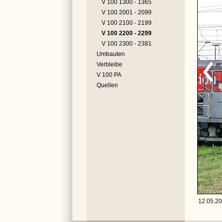
V 100 1300 - 1365
V 100 2001 - 2099
V 100 2100 - 2199
V 100 2200 - 2299
V 100 2300 - 2381
Umbauten
Verbleibe
V 100 PA
Quellen
12.05.20