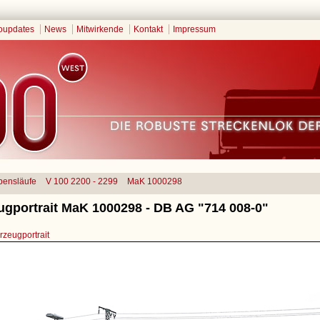
oupdates
News
Mitwirkende
Kontakt
Impressum
bensläufe
V 100 2200 - 2299
MaK 1000298
ugportrait MaK 1000298 - DB AG "714 008-0"
zeugportrait