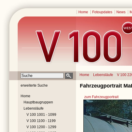
Home
Fotoupdates
News
M
Home
Lebensläufe
V 100 22
Fahrzeugportrait Ma
erweiterte Suche
Home
zum Fahrzeugportrait
Hauptbaugruppen
Lebensläufe
V 100 1001 - 1099
V 100 1100 - 1199
V 100 1200 - 1299