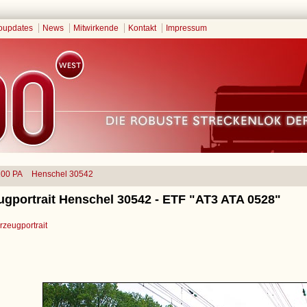
oupdates
News
Mitwirkende
Kontakt
Impressum
100 PA
Henschel 30542
ugportrait Henschel 30542 - ETF "AT3 ATA 0528"
zeugportrait