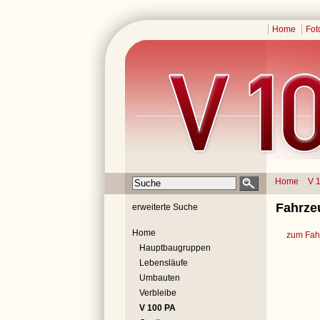
Home
Fot
Home
V 
Fahrze
erweiterte Suche
Home
zum Fahr
Hauptbaugruppen
Lebensläufe
Umbauten
Verbleibe
V 100 PA