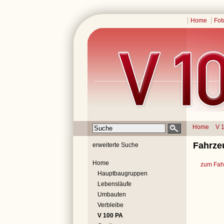
Home
Fot
Home
V 
Fahrze
erweiterte Suche
Home
zum Fahr
Hauptbaugruppen
Lebensläufe
Umbauten
Verbleibe
V 100 PA