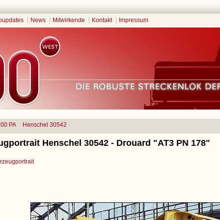
oupdates
News
Mitwirkende
Kontakt
Impressum
100 PA
Henschel 30542
ugportrait Henschel 30542 - Drouard "AT3 PN 178"
zeugportrait