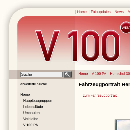
Home
Fotoupdates
News
M
Home
V 100 PA
Henschel 3
Fahrzeugportrait He
erweiterte Suche
Home
zum Fahrzeugportrait
Hauptbaugruppen
Lebensläufe
Umbauten
Verbleibe
V 100 PA