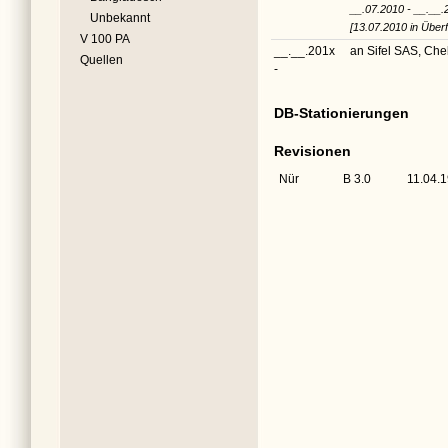
__.07.2010 - __.__.
Unbekannt
[13.07.2010 in Über
V 100 PA
__.__.201x
an Sifel SAS, Chel
Quellen
-
DB-Stationierungen
Revisionen
Nür
B 3.0
11.04.