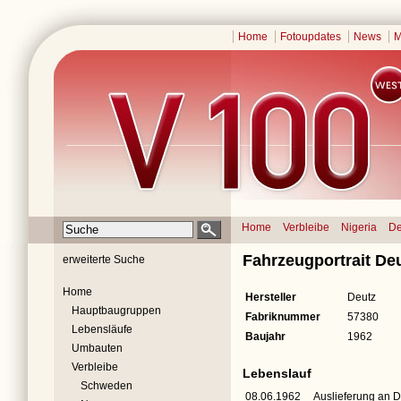
Home
Fotoupdates
News
M
Home
Verbleibe
Nigeria
De
Fahrzeugportrait De
erweiterte Suche
Home
Hersteller
Deutz
Hauptbaugruppen
Fabriknummer
57380
Lebensläufe
Baujahr
1962
Umbauten
Verbleibe
Lebenslauf
Schweden
08.06.1962
Auslieferung an 