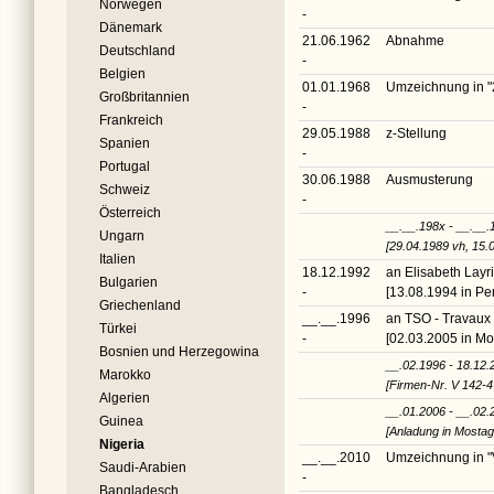
Norwegen
-
Dänemark
21.06.1962
Abnahme
Deutschland
-
Belgien
01.01.1968
Umzeichnung in
"
Großbritannien
-
Frankreich
29.05.1988
z-Stellung
Spanien
-
Portugal
30.06.1988
Ausmusterung
Schweiz
-
Österreich
__.__.198x - __.__.
Ungarn
[29.04.1989 vh, 15.
Italien
18.12.1992
an Elisabeth Lay
Bulgarien
-
[13.08.1994 in Pe
Griechenland
__.__.1996
an TSO - Travaux
Türkei
-
[02.03.2005 in Mon
Bosnien und Herzegowina
__.02.1996 - 18.12.
Marokko
[Firmen-Nr. V 142-4
Algerien
__.01.2006 - __.02.
Guinea
[Anladung in Mosta
Nigeria
__.__.2010
Umzeichnung in
"
Saudi-Arabien
-
Bangladesch