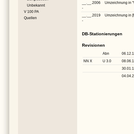
__.__.2006
Umzeichnung in
"
Unbekannt
-
V 100 PA
__.__.2019
Umzeichnung in
[
Quellen
-
DB-Stationierungen
Revisionen
Abn
06.12.
NN X
U 3.0
08.06.
30.01.
04.04.