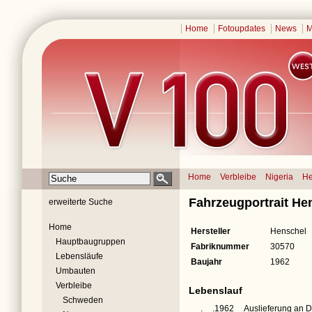
Home
Fotoupdates
News
M
Home
Verbleibe
Nigeria
He
Fahrzeugportrait He
erweiterte Suche
Home
Hersteller
Henschel
Hauptbaugruppen
Fabriknummer
30570
Lebensläufe
Baujahr
1962
Umbauten
Verbleibe
Lebenslauf
Schweden
__.__.1962
Auslieferung an 