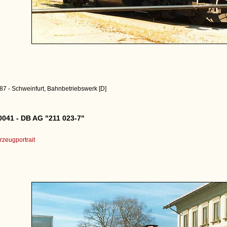
87 - Schweinfurt, Bahnbetriebswerk [D]
041 - DB AG "211 023-7"
zeugportrait