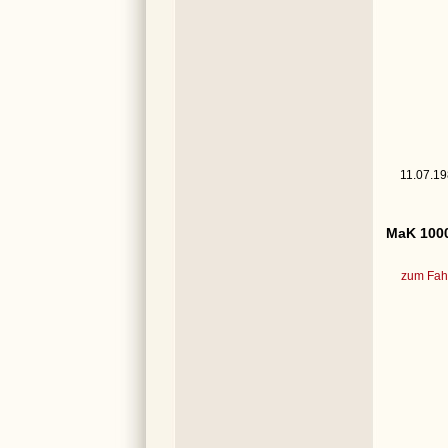
11.07.19
MaK 1000
zum Fahr