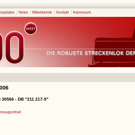
oupdates
News
Mitwirkende
Kontakt
Impressum
2006
 30566 - DB "211 217-5"
zeugportrait