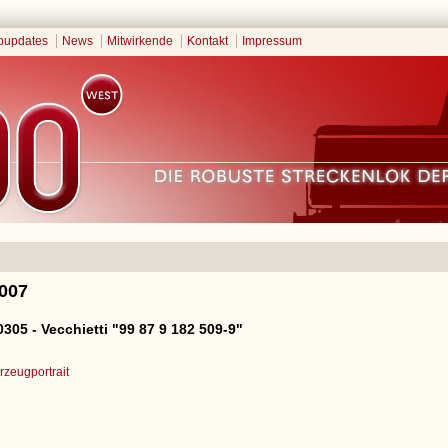
oupdates
News
Mitwirkende
Kontakt
Impressum
2007
305 - Vecchietti "99 87 9 182 509-9"
zeugportrait