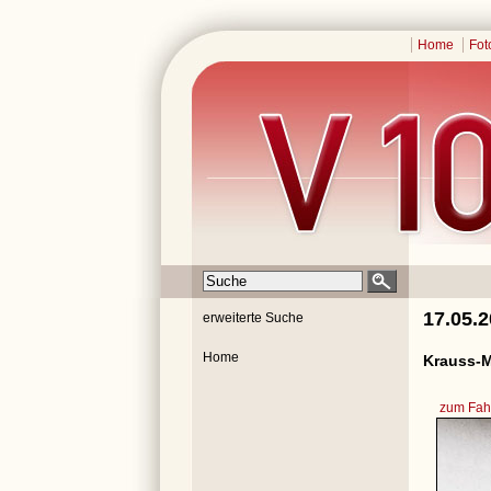
Home
Fot
17.05.
erweiterte Suche
Home
Krauss-M
zum Fahr