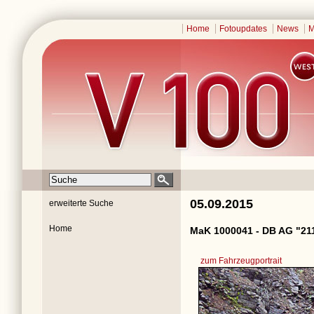
Home
Fotoupdates
News
M
05.09.2015
erweiterte Suche
Home
MaK 1000041 - DB AG "21
zum Fahrzeugportrait