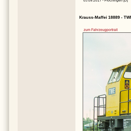
05.09.2017 - Plochingen [D]
Krauss-Maffei 18889 - TW
zum Fahrzeugportrait