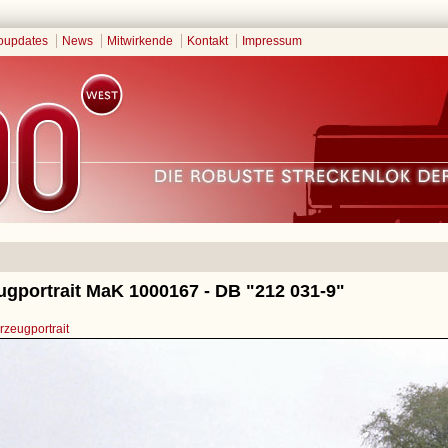
oupdates
News
Mitwirkende
Kontakt
Impressum
ugportrait MaK 1000167 - DB "212 031-9"
zeugportrait