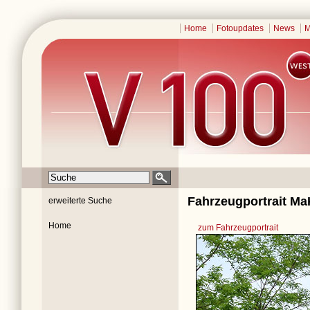
Home
Fotoupdates
News
M
Fahrzeugportrait Ma
erweiterte Suche
Home
zum Fahrzeugportrait