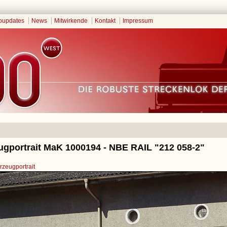
oupdates
News
Mitwirkende
Kontakt
Impressum
ugportrait MaK 1000194 - NBE RAIL "212 058-2"
zeugportrait