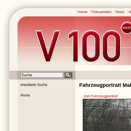
Home
Fotoupdates
News
M
Fahrzeugportrait Ma
erweiterte Suche
Home
zum Fahrzeugportrait