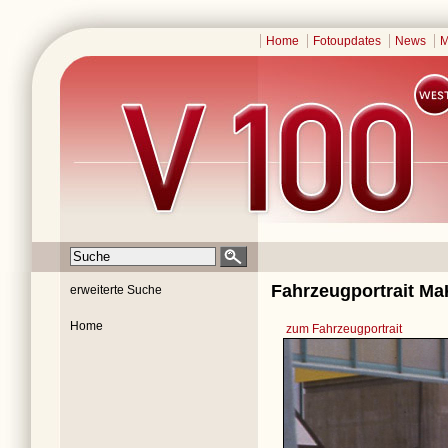
Home
Fotoupdates
News
M
Fahrzeugportrait Ma
erweiterte Suche
Home
zum Fahrzeugportrait