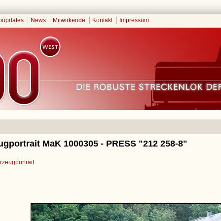
oupdates
News
Mitwirkende
Kontakt
Impressum
ugportrait MaK 1000305 - PRESS "212 258-8"
zeugportrait