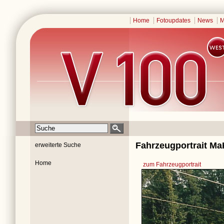
Home
Fotoupdates
News
M
Fahrzeugportrait MaK
erweiterte Suche
Home
zum Fahrzeugportrait