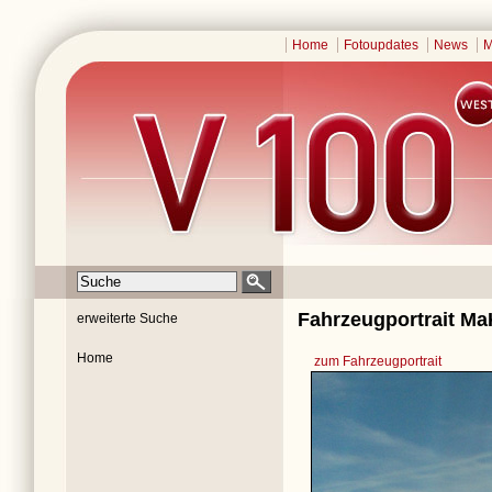
Home
Fotoupdates
News
M
Fahrzeugportrait Ma
erweiterte Suche
Home
zum Fahrzeugportrait