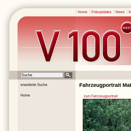
Home
Fotoupdates
News
M
Fahrzeugportrait Ma
erweiterte Suche
Home
zum Fahrzeugportrait