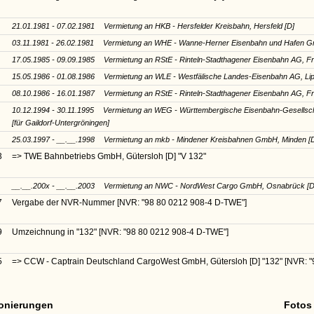
21.01.1981 - 07.02.1981
Vermietung an HKB - Hersfelder Kreisbahn, Hersfeld [D]
03.11.1981 - 26.02.1981
Vermietung an WHE - Wanne-Herner Eisenbahn und Hafen G
17.05.1985 - 09.09.1985
Vermietung an RStE - Rinteln-Stadthagener Eisenbahn AG, Fra
15.05.1986 - 01.08.1986
Vermietung an WLE - Westfälische Landes-Eisenbahn AG, Lip
08.10.1986 - 16.01.1987
Vermietung an RStE - Rinteln-Stadthagener Eisenbahn AG, Fra
10.12.1994 - 30.11.1995
Vermietung an WEG - Württembergische Eisenbahn-Gesellscha
[für Gaildorf-Untergröningen]
25.03.1997 - __.__.1998
Vermietung an mkb - Mindener Kreisbahnen GmbH, Minden [
3
=> TWE Bahnbetriebs GmbH, Gütersloh [D]
"V 132"
__.__.200x - __.__.2003
Vermietung an NWC - NordWest Cargo GmbH, Osnabrück [
7
Vergabe der NVR-Nummer
[NVR: "98 80 0212 908-4 D-TWE"]
9
Umzeichnung in
"132"
[NVR: "98 80 0212 908-4 D-TWE"]
5
=> CCW - Captrain Deutschland CargoWest GmbH, Gütersloh [D]
"132"
[NVR: 
ionierungen
Fotos