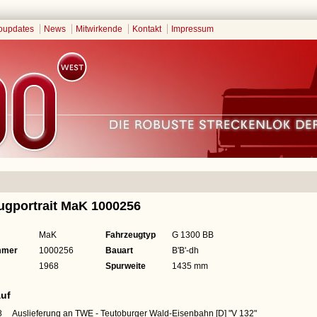
oupdates
News
Mitwirkende
Kontakt
Impressum
ugportrait MaK 1000256
MaK
Fahrzeugtyp
G 1300 BB
mmer
1000256
Bauart
B'B'-dh
1968
Spurweite
1435 mm
uf
8
Auslieferung an TWE - Teutoburger Wald-Eisenbahn [D]
"V 132"