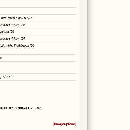
mbH, Herne-Wanne [D]
nkfurt (Main) [D]
pstadt [D]
nkfurt (Main) [D]
ft mbH, Waiblingen [D]
D]
D]
"V 132"
"98 80 0212 908-4 D-CCW"]
[
Imageupload
]