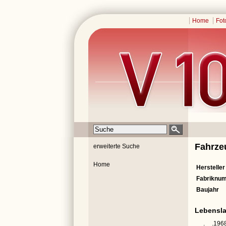
Home
Fot
Fahrze
erweiterte Suche
Home
Hersteller
Fabriknu
Baujahr
Lebensla
__.__.196